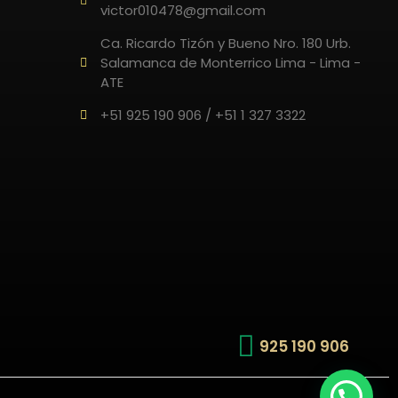
victor010478@gmail.com
Ca. Ricardo Tizón y Bueno Nro. 180 Urb.
Salamanca de Monterrico Lima - Lima -
ATE
+51 925 190 906 / +51 1 327 3322
925 190 906